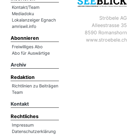
hule:
Kontakt/Team
fe
Mediadoku
Ströbele AG
Lokalanzeiger Egnach
Alleestrasse 35
amriswil.info
gen
8590 Romanshorn
Abonnieren
www.stroebele.ch
Freiwilliges Abo
Abo für Auswärtige
Archiv
Redaktion
Richtlinien zu Beiträgen
Team
Kontakt
Rechtliches
Impressum
Datenschutzerklärung