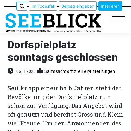
Im Todesfall
Beitrag eingeben
Inserieren
Dorfspielplatz
sonntags geschlossen
Epaper
Veranstaltungen
06.11.2025
Salmsach: offizielle Mitteilungen
Erlebnisführer
Seit knapp eineinhalb Jahren steht der
Bevölkerung der Dorfspielplatz nun
App
schon zur Verfügung. Das Angebot wird
meinden
oft genutzt und bereitet Gross und Klein
viel Freude. Um den Anwohnenden des