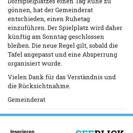
Dorfspielplatzes einen Tag Ruhe zu
gönnen, hat der Gemeinderat
Romanshorn:
entschieden, einen Ruhetag
einzuführen. Der Spielplatz wird daher
offizielle
künftig am Sonntag geschlossen
manshorn
bleiben. Die neue Regel gilt, sobald die
Mitteilungen
Tafel angepasst und eine Absperrung
ortagen
organisiert wurde.
h
lmsach:
Vielen Dank für das Verständnis und
serate
die Rücksichtnahme.
izielle
Gemeinderat
cken
teilungen
Inserieren