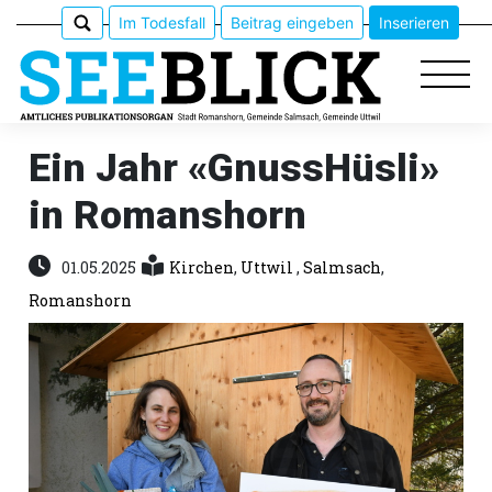
Im Todesfall
Beitrag eingeben
Inserieren
Ein Jahr «GnussHüsli»
in Romanshorn
Epaper
Veranstaltungen
01.05.2025
Kirchen
,
Uttwil
,
Salmsach
,
Romanshorn
Erlebnisführer
App
meinden