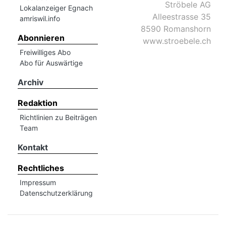
Ströbele AG
Lokalanzeiger Egnach
Alleestrasse 35
amriswil.info
8590 Romanshorn
Abonnieren
www.stroebele.ch
Freiwilliges Abo
Abo für Auswärtige
Archiv
Redaktion
Richtlinien zu Beiträgen
Team
Kontakt
Rechtliches
Impressum
Datenschutzerklärung