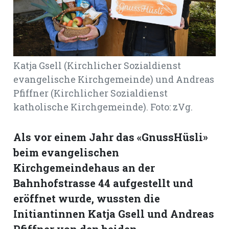
Romanshorn:
offizielle
manshorn
Katja Gsell (Kirchlicher Sozialdienst
Mitteilungen
evangelische Kirchgemeinde) und Andreas
Pfiffner (Kirchlicher Sozialdienst
ortagen
katholische Kirchgemeinde). Foto: zVg.
h
lmsach:
serate
Als vor einem Jahr das «GnussHüsli»
beim evangelischen
izielle
Kirchgemeindehaus an der
cken
teilungen
Bahnhofstrasse 44 aufgestellt und
eröffnet wurde, wussten die
Initiantinnen Katja Gsell und Andreas
Pfiffner von den beiden