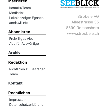
Inserieren
Kontakt/Team
Mediadoku
Ströbele AG
Lokalanzeiger Egnach
Alleestrasse 35
amriswil.info
8590 Romanshorn
Abonnieren
www.stroebele.ch
Freiwilliges Abo
Abo für Auswärtige
Archiv
Redaktion
Richtlinien zu Beiträgen
Team
Kontakt
Rechtliches
Impressum
Datenschutzerklärung