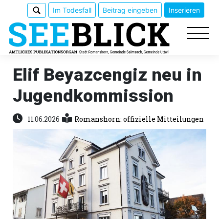
Im Todesfall
Beitrag eingeben
Inserieren
Elif Beyazcengiz neu in
Jugendkommission
Epaper
Veranstaltungen
11.06.2026
Romanshorn: offizielle Mitteilungen
Erlebnisführer
App
meinden