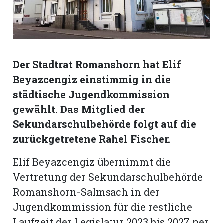
Romanshorn:
offizielle
manshorn
Der Stadtrat Romanshorn hat Elif
Mitteilungen
Beyazcengiz einstimmig in die
städtische Jugendkommission
ortagen
gewählt. Das Mitglied der
h
Sekundarschulbehörde folgt auf die
lmsach:
serate
zurückgetretene Rahel Fischer.
izielle
Elif Beyazcengiz übernimmt die
cken
teilungen
Vertretung der Sekundarschulbehörde
Romanshorn-Salmsach in der
Jugendkommission für die restliche
Laufzeit der Legislatur 2023 bis 2027 per