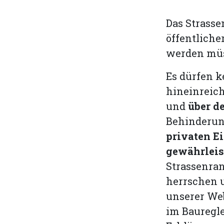
Das Strasse
öffentlich
werden mü
Es dürfen k
hineinreic
und
über de
Behinderung
privaten E
gewährleis
Strassenran
herrschen u
unserer We
im Bauregle