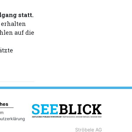
dgang statt.
 erhalten
hlen auf die
ätzte
ches
um
utzerklärung
Ströbele AG