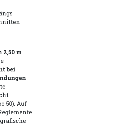
längs
hnitten
n 2,50 m
he
ht bei
mündungen
te
cht
o 50). Auf
Reglemente
 grafische