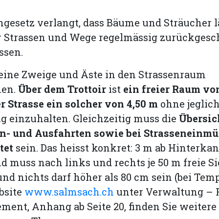
ngesetz verlangt, dass Bäume und Sträucher 
er Strassen und Wege regelmässig zurückgesc
ssen.
eine Zweige und Äste in den Strassenraum
hen.
Über dem Trottoir
ist
ein freier Raum vo
r Strasse ein solcher von 4,50 m
ohne jeglic
 einzuhalten. Gleichzeitig muss die
Übersic
in- und Ausfahrten sowie bei Strassenein
tet
sein. Das heisst konkret: 3 m ab Hinterkan
d muss nach links und rechts je 50 m freie Si
nd nichts darf höher als 80 cm sein (bei Temp
bsite
www.salmsach.ch
unter Verwaltung – 
ment, Anhang ab Seite 20, finden Sie weitere