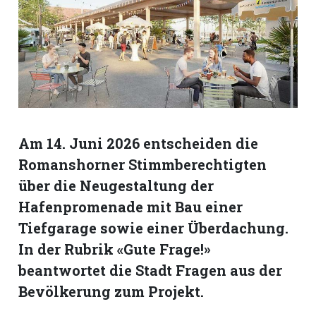
Romanshorn:
offizielle
manshorn
Mitteilungen
ortagen
Am 14. Juni 2026 entscheiden die
h
Romanshorner Stimmberechtigten
lmsach:
über die Neugestaltung der
serate
Hafenpromenade mit Bau einer
izielle
Tiefgarage sowie einer Überdachung.
cken
In der Rubrik «Gute Frage!»
teilungen
beantwortet die Stadt Fragen aus der
Bevölkerung zum Projekt.