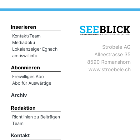
Inserieren
Kontakt/Team
Mediadoku
Ströbele AG
Lokalanzeiger Egnach
Alleestrasse 35
amriswil.info
8590 Romanshorn
Abonnieren
www.stroebele.ch
Freiwilliges Abo
Abo für Auswärtige
Archiv
Redaktion
Richtlinien zu Beiträgen
Team
Kontakt