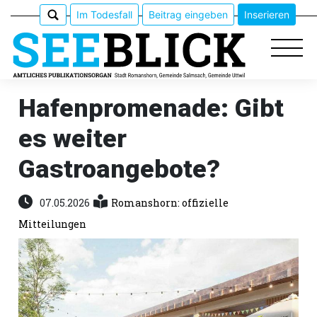
Im Todesfall
Beitrag eingeben
Inserieren
Hafenpromenade: Gibt
es weiter
Epaper
Gastroangebote?
Veranstaltungen
07.05.2026
Romanshorn: offizielle
Erlebnisführer
Mitteilungen
App
meinden