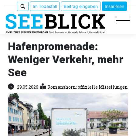
Im Todesfall
Beitrag eingeben
Inserieren
Hafenpromenade:
Weniger Verkehr, mehr
Epaper
See
Veranstaltungen
29.05.2026
Romanshorn: offizielle Mitteilungen
Erlebnisführer
App
meinden