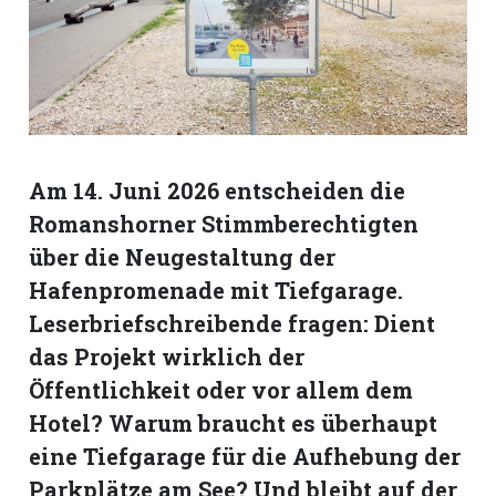
Romanshorn:
offizielle
manshorn
Mitteilungen
Am 14. Juni 2026 entscheiden die
ortagen
Romanshorner Stimmberechtigten
h
über die Neugestaltung der
lmsach:
Hafenpromenade mit Tiefgarage.
serate
Leserbriefschreibende fragen: Dient
izielle
das Projekt wirklich der
cken
Öffentlichkeit oder vor allem dem
teilungen
Hotel? Warum braucht es überhaupt
eine Tiefgarage für die Aufhebung der
Parkplätze am See? Und bleibt auf der