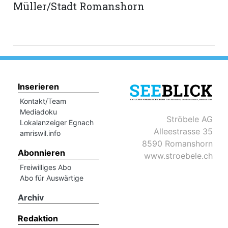
Müller/Stadt Romanshorn
Inserieren
Kontakt/Team
Mediadoku
Ströbele AG
Lokalanzeiger Egnach
Alleestrasse 35
amriswil.info
8590 Romanshorn
Abonnieren
www.stroebele.ch
Freiwilliges Abo
Abo für Auswärtige
Archiv
Redaktion