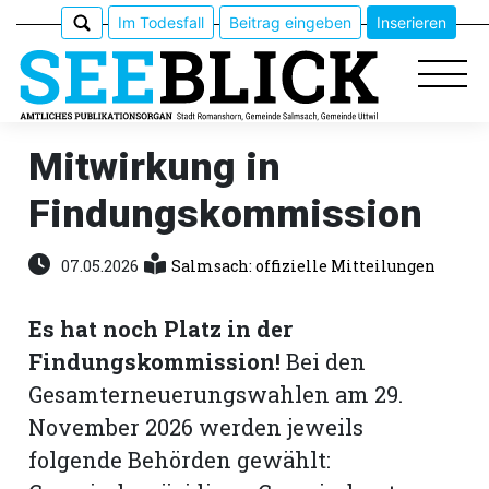
Im Todesfall
Beitrag eingeben
Inserieren
Mitwirkung in
Findungskommission
Epaper
Veranstaltungen
07.05.2026
Salmsach: offizielle Mitteilungen
Erlebnisführer
Es hat noch Platz in der
Findungskommission!
Bei den
App
Gesamterneuerungswahlen am 29.
meinden
November 2026 werden jeweils
folgende Behörden gewählt: