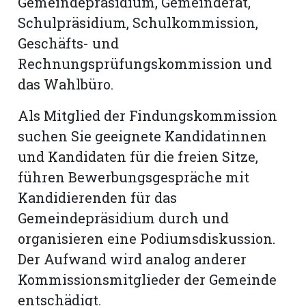
Gemeindepräsidium, Gemeinderat,
Schulpräsidium, Schulkommission,
Romanshorn:
Geschäfts- und
Rechnungsprüfungskommission und
offizielle
das Wahlbüro.
manshorn
Mitteilungen
Als Mitglied der Findungskommission
ortagen
suchen Sie geeignete Kandidatinnen
h
und Kandidaten für die freien Sitze,
lmsach:
führen Bewerbungsgespräche mit
serate
Kandidierenden für das
izielle
Gemeindepräsidium durch und
cken
organisieren eine Podiumsdiskussion.
teilungen
Der Aufwand wird analog anderer
Kommissionsmitglieder der Gemeinde
entschädigt.