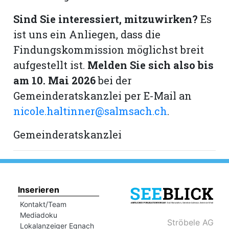
hule:
Sind Sie interessiert, mitzuwirken?
Es
fe
ist uns ein Anliegen, dass die
Findungskommission möglichst breit
gen
aufgestellt ist.
Melden Sie sich also bis
am 10. Mai 2026
bei der
Gemeinderatskanzlei per E-Mail an
nicole.haltinner@salmsach.ch
.
Gemeinderatskanzlei
Inserieren
Kontakt/Team
Mediadoku
Ströbele AG
Lokalanzeiger Egnach