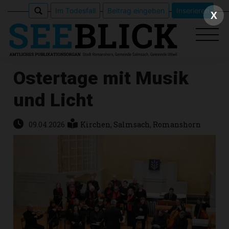
Im Todesfall
Beitrag eingeben
Inserieren
X
Ostertage mit Musik
und Licht
Epaper
Veranstaltungen
09.04.2026
Kirchen
,
Salmsach
,
Romanshorn
Erlebnisführer
App
meinden