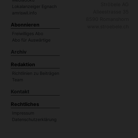
Ströbele AG
Lokalanzeiger Egnach
Alleestrasse 35
amriswil.info
8590 Romanshorn
Abonnieren
www.stroebele.ch
Freiwilliges Abo
Abo für Auswärtige
Archiv
Redaktion
Richtlinien zu Beiträgen
Team
Kontakt
Rechtliches
Impressum
Datenschutzerklärung