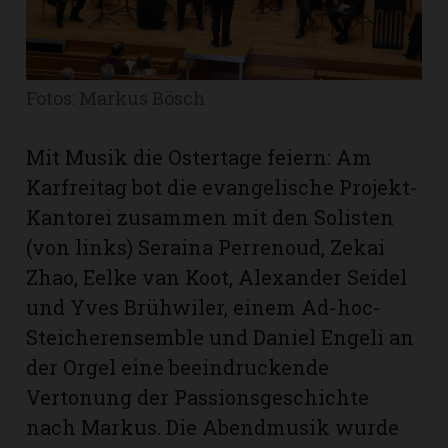
Romanshorn:
Fotos: Markus Bösch
offizielle
manshorn
Mitteilungen
Mit Musik die Ostertage feiern: Am
Karfreitag bot die evangelische Projekt-
ortagen
Kantorei zusammen mit den Solisten
h
(von links) Seraina Perrenoud, Zekai
lmsach:
serate
Zhao, Eelke van Koot, Alexander Seidel
izielle
und Yves Brühwiler, einem Ad-hoc-
Steicherensemble und Daniel Engeli an
cken
teilungen
der Orgel eine beeindruckende
Vertonung der Passionsgeschichte
nach Markus. Die Abendmusik wurde