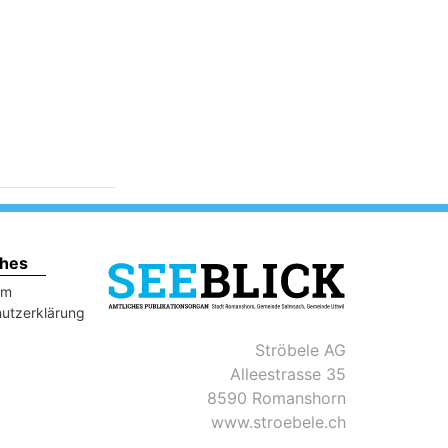
ches
um
utzerklärung
Ströbele AG
Alleestrasse 35
8590 Romanshorn
www.stroebele.ch