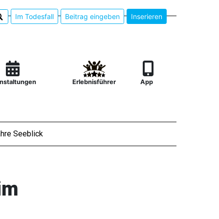
Im Todesfall
Beitrag eingeben
Inserieren
nstaltungen
Erlebnisführer
App
hre Seeblick
im