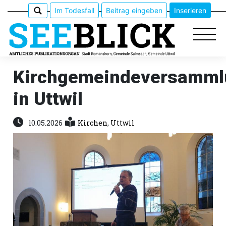
Im Todesfall
Beitrag eingeben
Inserieren
Kirchgemeindeversamml
in Uttwil
Epaper
Veranstaltungen
10.05.2026
Kirchen
,
Uttwil
Erlebnisführer
App
meinden