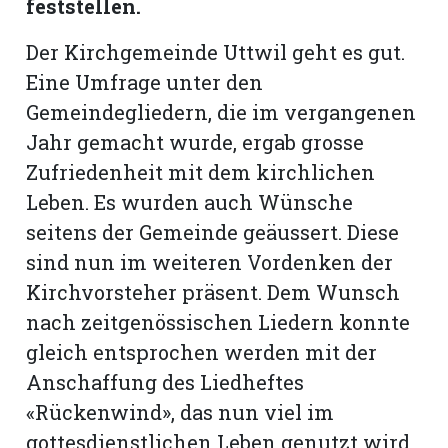
feststellen.
hule:
fe
Der Kirchgemeinde Uttwil geht es gut.
Eine Umfrage unter den
gen
Gemeindegliedern, die im vergangenen
Jahr gemacht wurde, ergab grosse
Zufriedenheit mit dem kirchlichen
Leben. Es wurden auch Wünsche
seitens der Gemeinde geäussert. Diese
sind nun im weiteren Vordenken der
Kirchvorsteher präsent. Dem Wunsch
nach zeitgenössischen Liedern konnte
gleich entsprochen werden mit der
Anschaffung des Liedheftes
«Rückenwind», das nun viel im
gottesdienstlichen Leben genutzt wird.