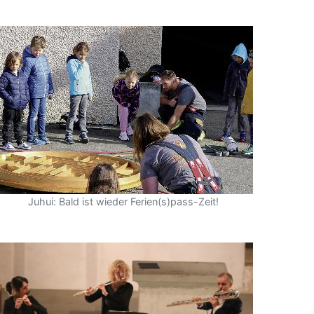
Juhui: Bald ist wieder Ferien(s)pass-Zeit!