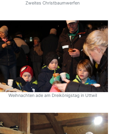
Zweites Christbaumwerfen
Weihnachten ade am Dreikönigstag in Uttwil