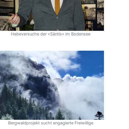
Hebeversuche der «Säntis» im Bodensee
Bergwaldprojekt sucht engagierte Freiwillige