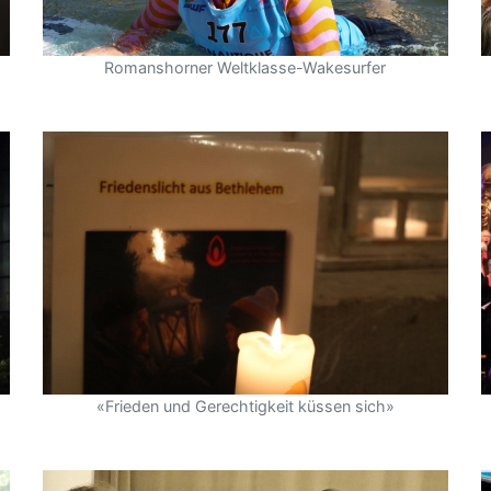
Romanshorner Weltklasse-Wakesurfer
«Frieden und Gerechtigkeit küssen sich»