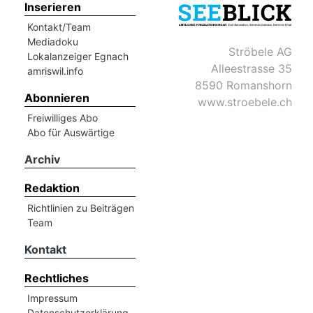
>>
Inserieren
Kontakt/Team
Mediadoku
Ströbele AG
Lokalanzeiger Egnach
Alleestrasse 35
amriswil.info
8590 Romanshorn
Abonnieren
www.stroebele.ch
Freiwilliges Abo
Abo für Auswärtige
Archiv
Redaktion
Richtlinien zu Beiträgen
Team
Kontakt
Rechtliches
Impressum
Datenschutzerklärung