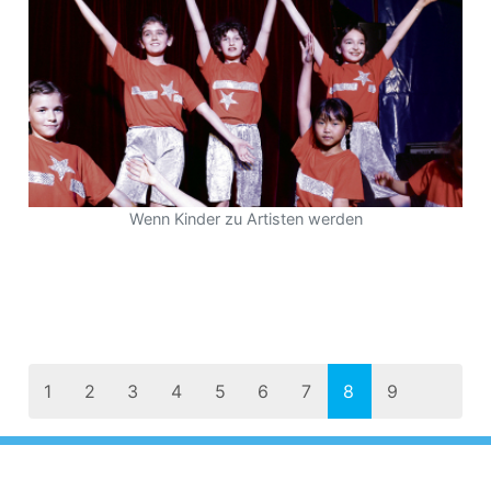
Wenn Kinder zu Artisten werden
1
2
3
4
5
6
7
8
9
10
11
12
13
14
15
16