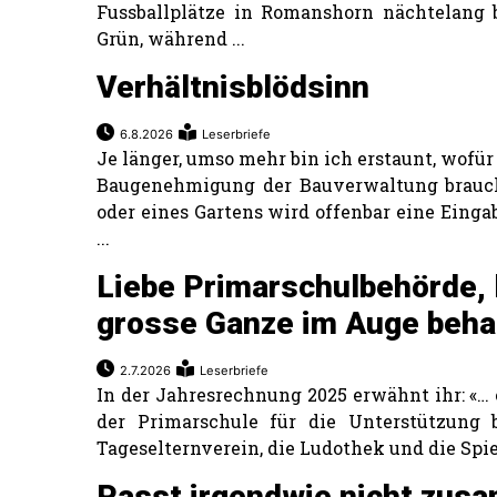
Fussballplätze in Romanshorn nächtelang 
Grün, während ...
Verhältnisblödsinn
6.8.2026
Leserbriefe
Je länger, umso mehr bin ich erstaunt, wofür
Baugenehmigung der Bauverwaltung braucht
oder eines Gartens wird offenbar eine Einga
...
Liebe Primarschulbehörde, l
grosse Ganze im Auge beha
2.7.2026
Leserbriefe
In der Jahresrechnung 2025 erwähnt ihr: «…
der Primarschule für die Unterstützung
Tageselternverein, die Ludothek und die Spielg
Passt irgendwie nicht zus