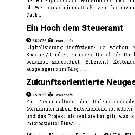
der Hafenpromenade. Wir stimmen aber indi
ab. Wer nur an einer attraktiven Flanierzone
Park ...
Ein Hoch dem Steueramt
7.5.2026
Leserbriefe
Digitalisierung ineffizient? Da wiehert 
Scanner/Drucker, Patronen. Die eh als Har
benamst, zugeordnet. Effizient? Kosteng
ausgelagert zum Bürg . ...
Zukunftsorientierte Neuges
7.5.2026
Leserbriefe
Zur Neugestaltung der Hafenpromenade
Meinungen haben. Entscheidend ist jedoch,
und das Projekt als realisierbar gilt, was i
interessierter Einw . ...