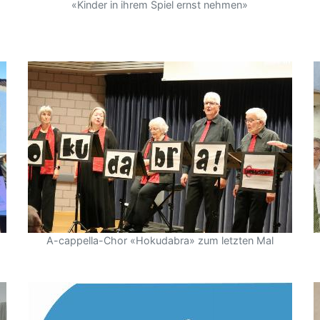
«Kinder in ihrem Spiel ernst nehmen»
A-cappella-Chor «Hokudabra» zum letzten Mal