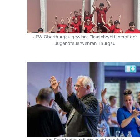
JFW Oberthurgau gewinnt Plauschwettkampf der
Jugendfeuerwehren Thurgau
Am Freudentag mit Weitsicht handeln