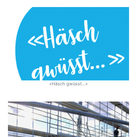
«Häsch gwüsst...»