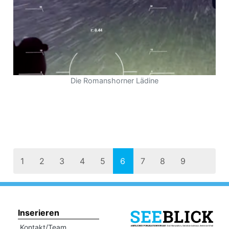
Die Romanshorner Lädine
1
2
3
4
5
6
7
8
9
10
11
12
13
14
>>
Inserieren
Kontakt/Team