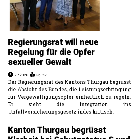
hule:
fe
gen
Regierungsrat will neue
Regelung für die Opfer
sexueller Gewalt
7.7.2026
Politik
Der Regierungsrat des Kantons Thurgau begrüsst
die Absicht des Bundes, die Leistungserbringung
für Vergewaltigungsopfer einheitlich zu regeln.
Er sieht die Integration ins
Unfallversicherungsgesetz indes kritisch.
Kanton Thurgau begrüsst