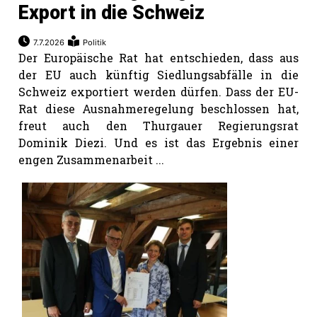
Export in die Schweiz
Romanshorn:
7.7.2026
Politik
Der Europäische Rat hat entschieden, dass aus
offizielle
der EU auch künftig Siedlungsabfälle in die
manshorn
Schweiz exportiert werden dürfen. Dass der EU-
Mitteilungen
Rat diese Ausnahmeregelung beschlossen hat,
freut auch den Thurgauer Regierungsrat
ortagen
Dominik Diezi. Und es ist das Ergebnis einer
h
engen Zusammenarbeit ...
lmsach:
serate
izielle
cken
teilungen