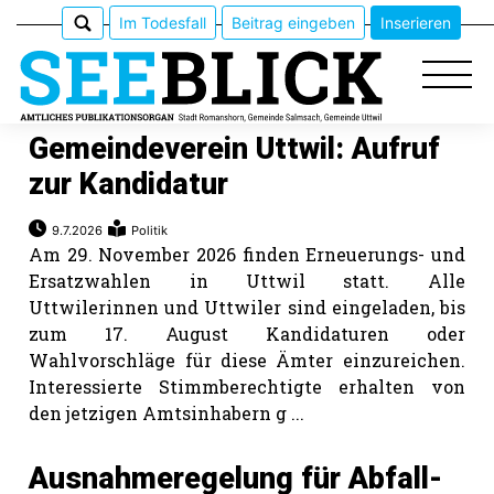
Im Todesfall
Beitrag eingeben
Inserieren
Gemeindeverein Uttwil: Aufruf
zur Kandidatur
Epaper
9.7.2026
Politik
Am 29. November 2026 finden Erneuerungs- und
Veranstaltungen
Ersatzwahlen in Uttwil statt. Alle
Uttwilerinnen und Uttwiler sind eingeladen, bis
Erlebnisführer
zum 17. August Kandidaturen oder
Wahlvorschläge für diese Ämter einzureichen.
App
Interessierte Stimmberechtigte erhalten von
den jetzigen Amtsinhabern g ...
meinden
Ausnahmeregelung für Abfall-