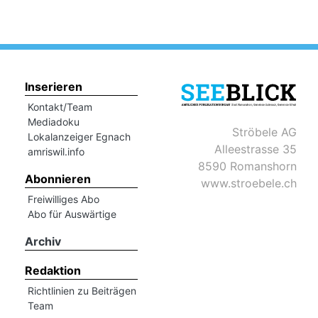
Inserieren
Kontakt/Team
Mediadoku
Ströbele AG
Lokalanzeiger Egnach
Alleestrasse 35
amriswil.info
8590 Romanshorn
Abonnieren
www.stroebele.ch
Freiwilliges Abo
Abo für Auswärtige
Archiv
Redaktion
Richtlinien zu Beiträgen
Team